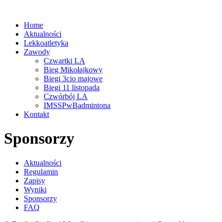
Home
Aktualności
Lekkoatletyka
Zawody
Czwartki LA
Bieg Mikołajkowy
Biegi 3cio majowe
Biegi 11 listopada
Czwórbój LA
IMSSPwBadmintona
Kontakt
Sponsorzy
Aktualności
Regulamin
Zapisy
Wyniki
Sponsorzy
FAQ