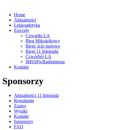
Home
Aktualności
Lekkoatletyka
Zawody
Czwartki LA
Bieg Mikołajkowy
Biegi 3cio majowe
Biegi 11 listopada
Czwórbój LA
IMSSPwBadmintona
Kontakt
Sponsorzy
Aktualności 11 listopada
Regulamin
Zapisy
Wyniki
Kontakt
Sponsorzy
FAQ