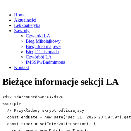
Home
Aktualności
Lekkoatletyka
Zawody
Czwartki LA
Bieg Mikołajkowy
Biegi 3cio majowe
Biegi 11 listopada
Czwórbój LA
IMSSPwBadmintona
Kontakt
Bieżące informacje sekcji LA
<
div
 id=
"countdown"
></
div
>

<
script
>

  // Przykładowy skrypt odliczający

  const endDate = new Date(
"Dec 31, 2026 23:59:59"
).get
  const timer = setInterval(function() {

    const now = new Date().getTime();
