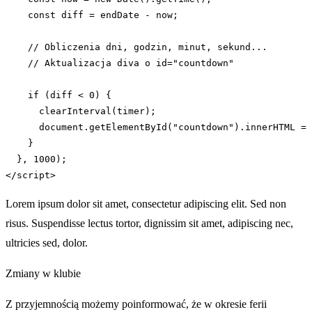
    const diff = endDate - now;

    // Obliczenia dni, godzin, minut, sekund...

    // Aktualizacja diva o id=
"countdown"
    if (diff < 
0
) {

      clearInterval(timer);

      document.getElementById(
"countdown"
).innerHTML = 
    }

  }, 
1000
);

</
script
>
Lorem ipsum dolor sit amet, consectetur adipiscing elit. Sed non
risus. Suspendisse lectus tortor, dignissim sit amet, adipiscing nec,
ultricies sed, dolor.
Zmiany w klubie
Z przyjemnością możemy poinformować, że w okresie ferii