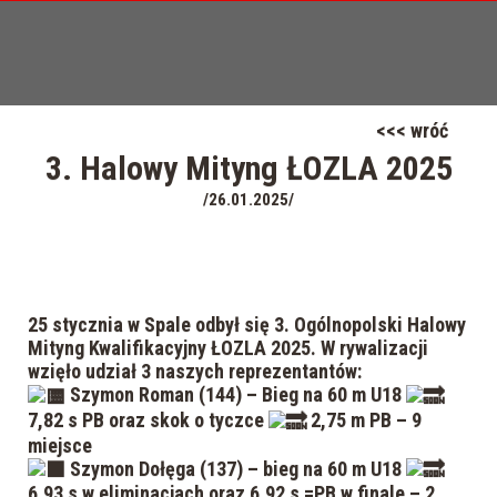
<<< wróć
3. Halowy Mityng ŁOZLA 2025
/26.01.2025/
25 stycznia w Spale odbył się 3. Ogólnopolski Halowy
Mityng Kwalifikacyjny ŁOZLA 2025. W rywalizacji
wzięło udział 3 naszych reprezentantów:
Szymon Roman (144) – Bieg na 60 m U18
7,82 s PB oraz skok o tyczce
2,75 m PB – 9
miejsce
Szymon Dołęga (137) – bieg na 60 m U18
6,93 s w eliminacjach oraz 6,92 s =PB w finale – 2