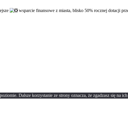
iejsze
wsparcie finansowe z miasta, blisko 50% rocznej dotacji p
oziomie. Dalsze korzystanie ze strony oznacza, że zgadzasz się na ich