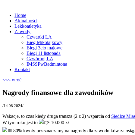
Home
Aktualności
Lekkoatletyka
Zawody
Czwartki LA
Bieg Mikołajkowy
Biegi 3cio majowe
Biegi 11 listopada
Czwórbój LA
IMSSPwBadmintona
Kontakt
<<< wróć
Nagrody finansowe dla zawodników
/14.08.2024/
Wakacje, to czas kiedy druga transza (2 z 2) wsparcia od
Siedlce Mia
W tym roku jest to
10.000 zł
80% kwoty przeznaczamy na nagrody dla zawodników za osiąg