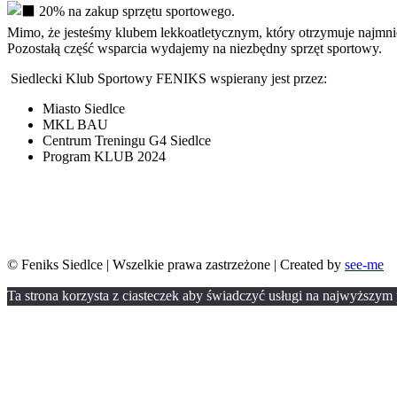
20% na zakup sprzętu sportowego.
Mimo, że jesteśmy klubem lekkoatletycznym, który otrzymuje najmn
Pozostałą część wsparcia wydajemy na niezbędny sprzęt sportowy.
Siedlecki Klub Sportowy FENIKS wspierany jest przez:
Miasto Siedlce
MKL BAU
Centrum Treningu G4 Siedlce
Program KLUB 2024
© Feniks Siedlce | Wszelkie prawa zastrzeżone | Created by
see-me
Ta strona korzysta z ciasteczek aby świadczyć usługi na najwyższym p