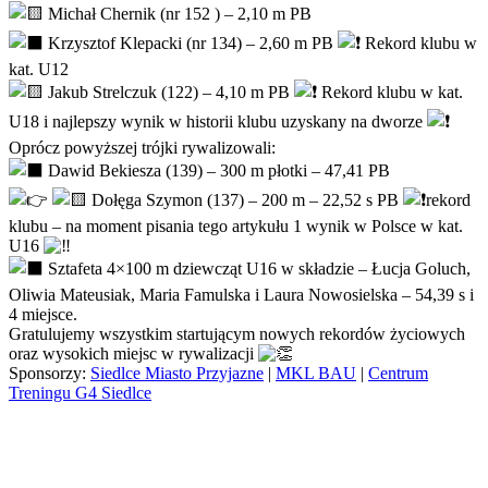
Michał Chernik (nr 152 ) – 2,10 m PB
Krzysztof Klepacki (nr 134) – 2,60 m PB
Rekord klubu w
kat. U12
Jakub Strelczuk (122) – 4,10 m PB
Rekord klubu w kat.
U18 i najlepszy wynik w historii klubu uzyskany na dworze
Oprócz powyższej trójki rywalizowali:
Dawid Bekiesza (139) – 300 m płotki – 47,41 PB
Dołęga Szymon (137) – 200 m – 22,52 s PB
rekord
klubu – na moment pisania tego artykułu 1 wynik w Polsce w kat.
U16
Sztafeta 4×100 m dziewcząt U16 w składzie – Łucja Goluch,
Oliwia Mateusiak, Maria Famulska i Laura Nowosielska – 54,39 s i
4 miejsce.
Gratulujemy wszystkim startującym nowych rekordów życiowych
oraz wysokich miejsc w rywalizacji
Sponsorzy:
Siedlce Miasto Przyjazne
|
MKL BAU
|
Centrum
Treningu G4 Siedlce