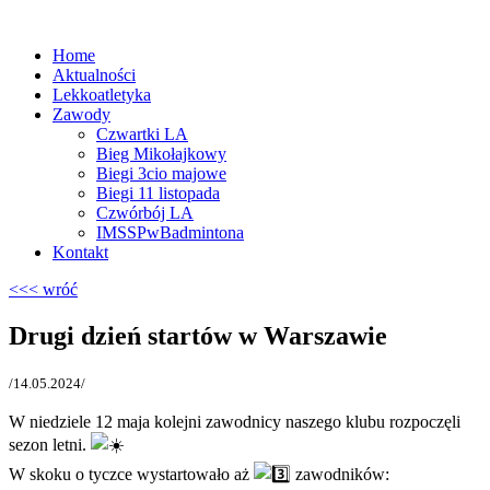
Home
Aktualności
Lekkoatletyka
Zawody
Czwartki LA
Bieg Mikołajkowy
Biegi 3cio majowe
Biegi 11 listopada
Czwórbój LA
IMSSPwBadmintona
Kontakt
<<< wróć
Drugi dzień startów w Warszawie
/14.05.2024/
W niedziele 12 maja kolejni zawodnicy naszego klubu rozpoczęli
sezon letni.
W skoku o tyczce wystartowało aż
zawodników: