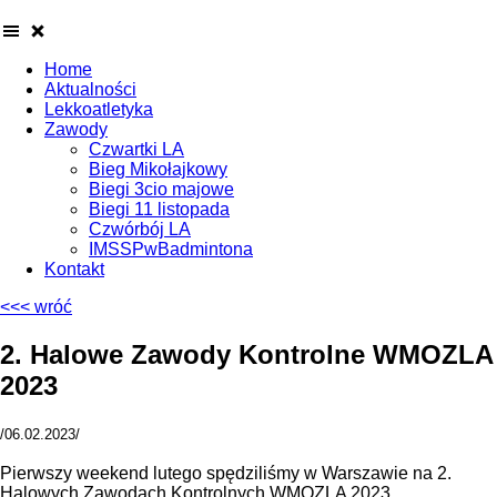
Home
Aktualności
Lekkoatletyka
Zawody
Czwartki LA
Bieg Mikołajkowy
Biegi 3cio majowe
Biegi 11 listopada
Czwórbój LA
IMSSPwBadmintona
Kontakt
<<< wróć
2. Halowe Zawody Kontrolne WMOZLA
2023
/06.02.2023/
Pierwszy weekend lutego spędziliśmy w Warszawie na 2.
Halowych Zawodach Kontrolnych WMOZLA 2023.