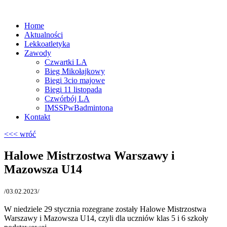
Home
Aktualności
Lekkoatletyka
Zawody
Czwartki LA
Bieg Mikołajkowy
Biegi 3cio majowe
Biegi 11 listopada
Czwórbój LA
IMSSPwBadmintona
Kontakt
<<< wróć
Halowe Mistrzostwa Warszawy i
Mazowsza U14
/03.02.2023/
W niedziele 29 stycznia rozegrane zostały Halowe Mistrzostwa
Warszawy i Mazowsza U14, czyli dla uczniów klas 5 i 6 szkoły