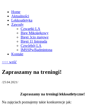
Home
Aktualności
Lekkoatletyka
Zawody
Czwartki LA
Bieg Mikołajkowy
Biegi 3cio majowe
Biegi 11 listopada
Czwórbój LA
IMSSPwBadmintona
Kontakt
<<< wróć
Zapraszamy na treningi!
/25.04.2021/
Zapraszamy na treningi lekkoatletyczne!
Na zajęciach poznajemy takie konkurencje jak: