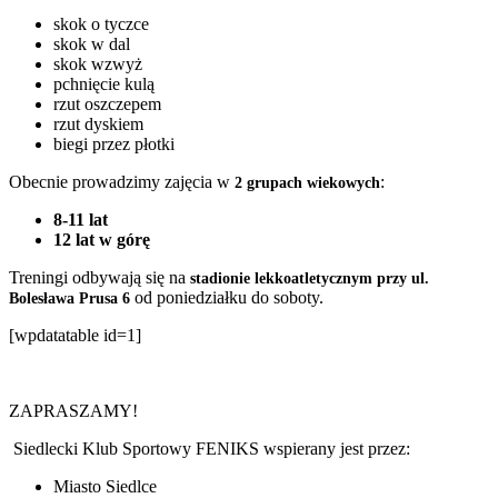
skok o tyczce
skok w dal
skok wzwyż
pchnięcie kulą
rzut oszczepem
rzut dyskiem
biegi przez płotki
Obecnie prowadzimy zajęcia w
:
2 grupach wiekowych
8-11 lat
12 lat w górę
Treningi odbywają się na
stadionie lekkoatletycznym przy ul.
od poniedziałku do soboty.
Bolesława Prusa 6
[wpdatatable id=1]
ZAPRASZAMY!
Siedlecki Klub Sportowy FENIKS wspierany jest przez:
Miasto Siedlce