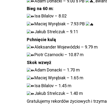
Adam Donacki – 9.00 s PB
, awans
Bieg na 60 m:
Isa Bilalov – 8.02
Maciej Wyrębiak – 7.93 PB
Jakub Strelczuk – 9.11
Pchnięcie kulą
Aleksander Wojewódzki – 9.79 m
Piotr Czarnocki – 10.87 m
Skok wzwyż
Adam Donacki – 1.70 m
Maciej Wyrębiak – 1.65 m
Isa Bilalov – 1.45 m
Jakub Strelczuk – 1.40 m
Gratulujemy rekordów życiowych i trzymam