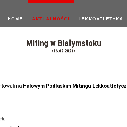
HOME
AKTUALNOŚCI
LEKKOATLETYKA
Miting w Białymstoku
/16.02.2021/
rtowali na
Halowym Podlaskim Mitingu Lekkoatletyc
ału