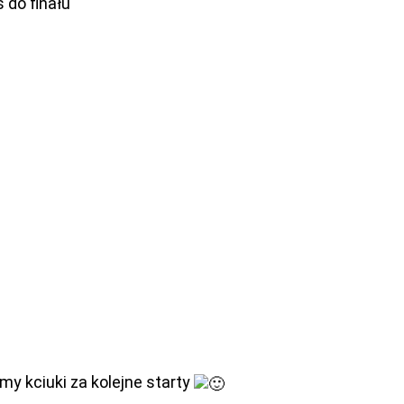
 do finału
y kciuki za kolejne starty