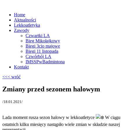
Home
Aktualności
Lekkoatletyka
Zawody
Czwartki LA
Bieg Mikołajkowy
Biegi 3cio majowe
Biegi 11 listopada
Czwórbój LA
IMSSPwBadmintona
Kontakt
<<< wróć
Zmiany przed sezonem halowym
/18.01.2021/
Lada moment rusza sezon halowy w lekkoatletyce
W ciągu
ostatnich kilku miesięcy nastąpiło wiele zmian w składzie naszej
reprezentacji.