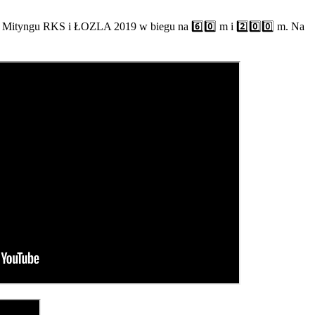
go Mityngu RKS i ŁOZLA 2019 w biegu na
6️⃣
0️⃣
m i
2️⃣
0️⃣
0️⃣
m. Na