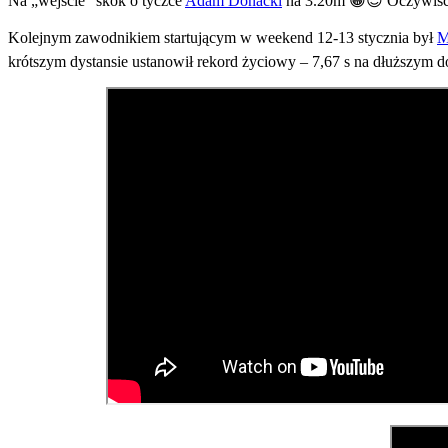
Na „wejście” skok o tyczce
Adam Donacki
na 3.20m
😁
😍
Oczywiści
Kolejnym zawodnikiem startującym w weekend 12-13 stycznia był
M
krótszym dystansie ustanowił rekord życiowy – 7,67 s na dłuższym d