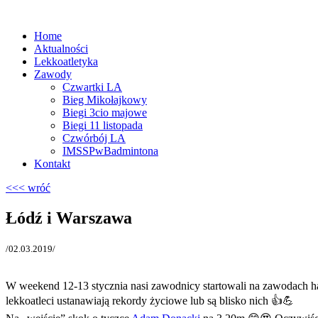
Home
Aktualności
Lekkoatletyka
Zawody
Czwartki LA
Bieg Mikołajkowy
Biegi 3cio majowe
Biegi 11 listopada
Czwórbój LA
IMSSPwBadmintona
Kontakt
<<< wróć
Łódź i Warszawa
/02.03.2019/
W weekend 12-13 stycznia nasi zawodnicy startowali na zawodach 
lekkoatleci ustanawiają rekordy życiowe lub są blisko nich
👍
💪