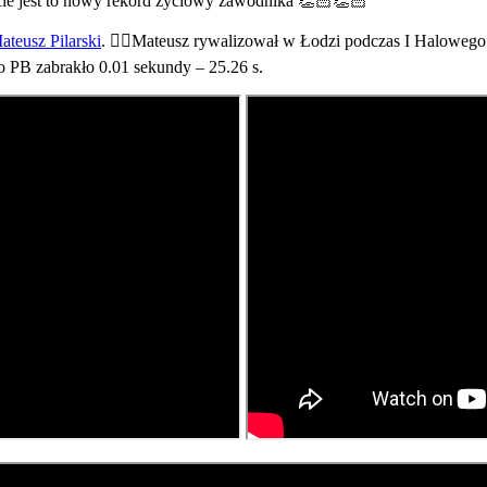
e jest to nowy rekord życiowy zawodnika
👏🏻
👏🏻
ateusz Pilarski
.
🏃‍♂️
Mateusz rywalizował w Łodzi podczas I Halowe
o PB zabrakło 0.01 sekundy – 25.26 s.