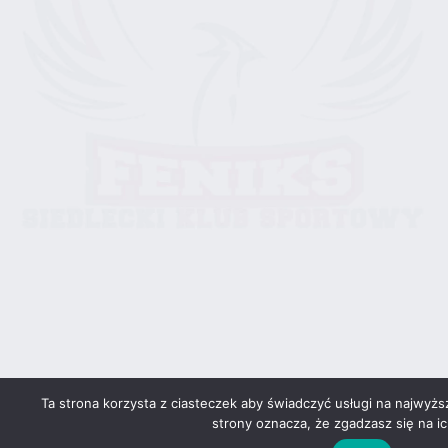
Ta strona korzysta z ciasteczek aby świadczyć usługi na najwyżs
strony oznacza, że zgadzasz się na ic