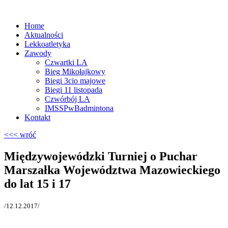
Home
Aktualności
Lekkoatletyka
Zawody
Czwartki LA
Bieg Mikołajkowy
Biegi 3cio majowe
Biegi 11 listopada
Czwórbój LA
IMSSPwBadmintona
Kontakt
<<< wróć
Międzywojewódzki Turniej o Puchar
Marszałka Województwa Mazowieckiego
do lat 15 i 17
/12.12.2017/